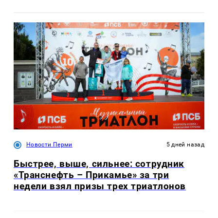
Новости Перми
5 дней назад
Быстрее, выше, сильнее: сотрудник
«Транснефть – Прикамье» за три
недели взял призы трех триатлонов