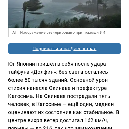
AI
Изображение сгенерировано при помощи ИИ
Подписаться на Дзен.канал
Юг Японии пришёл в себя после удара
тайфуна «Долфин»: без света остались
более 50 тысяч зданий. Основной урон
стихия нанесла Окинаве и префектуре
Кагосима. На Окинаве пострадали пять
человек, в Кагосиме — ещё один, медики
оценивают их состояние как стабильное. В
центре вихря ветер достигал 162 км/ч,
порывы — до 216, так что авиакомпании