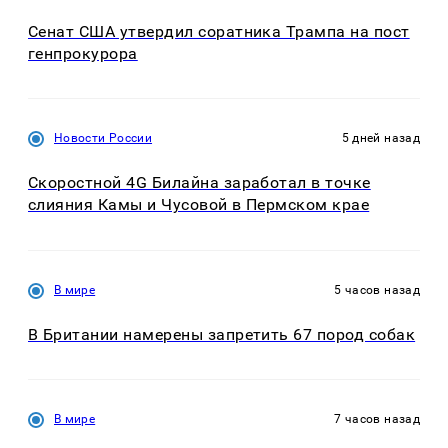
Сенат США утвердил соратника Трампа на пост
генпрокурора
Новости России
5 дней назад
Скоростной 4G Билайна заработал в точке
слияния Камы и Чусовой в Пермском крае
В мире
5 часов назад
В Британии намерены запретить 67 пород собак
В мире
7 часов назад