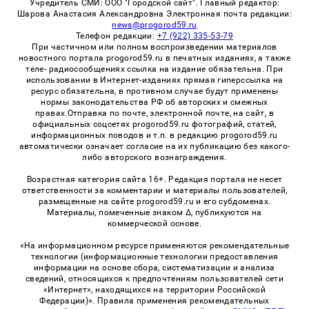
Учредитель СМИ: ООО "Городской сайт". Главный редактор:
Шарова Анастасия Александровна Электронная почта редакции:
news@progorod59.ru
Телефон редакции:
+7 (922) 335-53-79
При частичном или полном воспроизведении материалов
новостного портала progorod59.ru в печатных изданиях, а также
теле- радиосообщениях ссылка на издание обязательна. При
использовании в Интернет-изданиях прямая гиперссылка на
ресурс обязательна, в противном случае будут применены
нормы законодательства РФ об авторских и смежных
правах.Отправка по почте, электронной почте, на сайт, в
официальных соцсетях progorod59.ru фотографий, статей,
информационных поводов и т.п. в редакцию progorod59.ru
автоматически означает согласие на их публикацию без какого-
либо авторского вознаграждения.
Возрастная категория сайта 16+. Редакция портала не несет
ответственности за комментарии и материалы пользователей,
размещенные на сайте progorod59.ru и его субдоменах.
Материалы, помеченные знаком Δ, публикуются на
коммерческой основе.
«На информационном ресурсе применяются рекомендательные
технологии (информационные технологии предоставления
информации на основе сбора, систематизации и анализа
сведений, относящихся к предпочтениям пользователей сети
«Интернет», находящихся на территории Российской
Федерации)». Правила применения рекомендательных