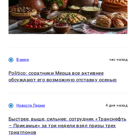
В мире
час назад
Politico: соратники Мерца все активнее
обсуждают его возможную отставку осенью
Новости Перми
4 дня назад
Быстрее, выше, сильнее: сотрудник «Транснефть
– Прикамье» за три недели взял призы трех
триатлонов