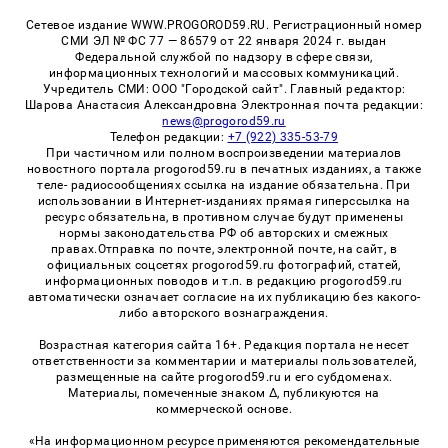
Сетевое издание WWW.PROGOROD59.RU. Регистрационный номер
СМИ ЭЛ № ФС 77 — 86579 от 22 января 2024 г. выдан
Федеральной службой по надзору в сфере связи,
информационных технологий и массовых коммуникаций.
Учредитель СМИ: ООО "Городской сайт". Главный редактор:
Шарова Анастасия Александровна Электронная почта редакции:
news@progorod59.ru
Телефон редакции:
+7 (922) 335-53-79
При частичном или полном воспроизведении материалов
новостного портала progorod59.ru в печатных изданиях, а также
теле- радиосообщениях ссылка на издание обязательна. При
использовании в Интернет-изданиях прямая гиперссылка на
ресурс обязательна, в противном случае будут применены
нормы законодательства РФ об авторских и смежных
правах.Отправка по почте, электронной почте, на сайт, в
официальных соцсетях progorod59.ru фотографий, статей,
информационных поводов и т.п. в редакцию progorod59.ru
автоматически означает согласие на их публикацию без какого-
либо авторского вознаграждения.
Возрастная категория сайта 16+. Редакция портала не несет
ответственности за комментарии и материалы пользователей,
размещенные на сайте progorod59.ru и его субдоменах.
Материалы, помеченные знаком Δ, публикуются на
коммерческой основе.
«На информационном ресурсе применяются рекомендательные