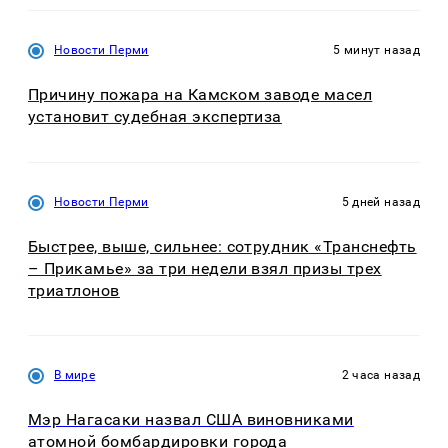
Новости Перми
5 минут назад
Причину пожара на Камском заводе масел
установит судебная экспертиза
Новости Перми
5 дней назад
Быстрее, выше, сильнее: сотрудник «Транснефть
– Прикамье» за три недели взял призы трех
триатлонов
В мире
2 часа назад
Мэр Нагасаки назвал США виновниками
атомной бомбардировки города