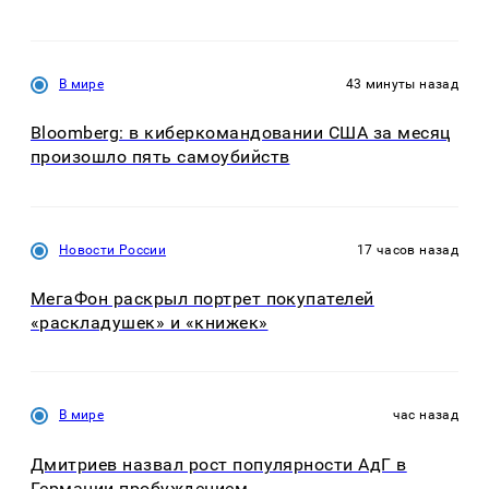
В мире
43 минуты назад
Bloomberg: в киберкомандовании США за месяц
произошло пять самоубийств
Новости России
17 часов назад
МегаФон раскрыл портрет покупателей
«раскладушек» и «книжек»
В мире
час назад
Дмитриев назвал рост популярности АдГ в
Германии пробуждением