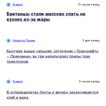
В мире
15 часов назад
Британцы стали массово спать на
кухнях из-за жары
Новости Перми
3 дня назад
Быстрее, выше, сильнее: сотрудник «Транснефть
– Прикамье» за три недели взял призы трех
триатлонов
В мире
5 часов назад
В супермаркетах Сеуты к вечеру заканчиваются
хлеб и вода