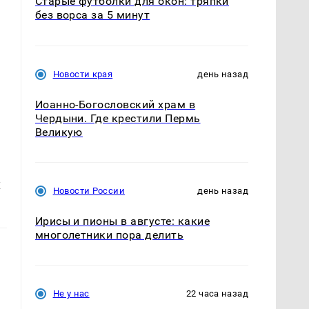
Старые футболки для окон: тряпки
без ворса за 5 минут
Новости края
день назад
Иоанно-Богословский храм в
Чердыни. Где крестили Пермь
Великую
х
Новости России
день назад
Ирисы и пионы в августе: какие
многолетники пора делить
Не у нас
22 часа назад