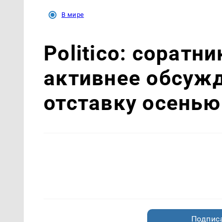
В мире
Politico: соратн
активнее обсуж
отставку осенью
Подписа