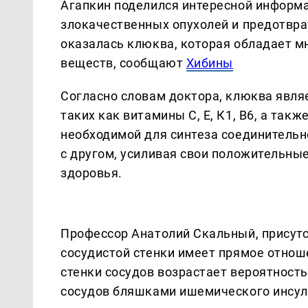
Агапкин поделился интересной информац
злокачественных опухолей и предотвра
оказалась клюква, которая обладает м
веществ, сообщают
Хибины
Согласно словам доктора, клюква явля
таких как витамины C, E, К1, В6, а так
необходимой для синтеза соединительн
с другом, усиливая свои положительны
здоровья.
Профессор Анатолий Скальный, присутс
сосудистой стенки имеет прямое отноше
стенки сосудов возрастает вероятность
сосудов бляшками ишемического инсуль