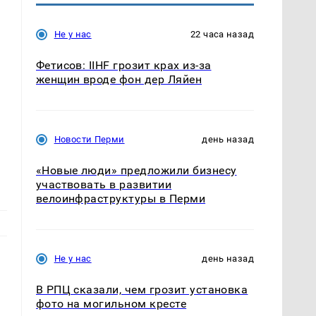
Не у нас
22 часа назад
Фетисов: IIHF грозит крах из-за
женщин вроде фон дер Ляйен
Новости Перми
день назад
«Новые люди» предложили бизнесу
участвовать в развитии
велоинфраструктуры в Перми
Не у нас
день назад
В РПЦ сказали, чем грозит установка
фото на могильном кресте