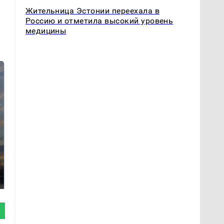
Жительница Эстонии переехала в
Россию и отметила высокий уровень
медицины
СМИ: В Химках на
полицейскую
В магазинах России
машину напали и
ажиотаж из-за этого
подожгли.
продукта: что купить?