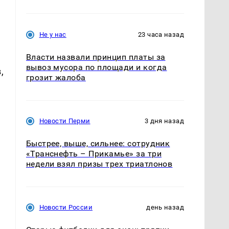
Не у нас
23 часа назад
Власти назвали принцип платы за
вывоз мусора по площади и когда
,
грозит жалоба
Новости Перми
3 дня назад
Быстрее, выше, сильнее: сотрудник
«Транснефть – Прикамье» за три
недели взял призы трех триатлонов
Новости России
день назад
т