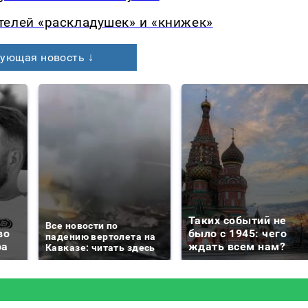
телей «раскладушек» и «книжек»
ующая новость ↓
Таких событий не
Все новости по
во
было с 1945: чего
падению вертолета на
ра
ждать всем нам?
Кавказе: читать здесь