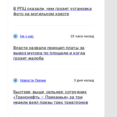
В РПЦ сказали, чем грозит установка
фото на могильном кресте
Не у нас
23 часа назад
Власти назвали принцип платы за
вывоз мусора по площади и когда
грозит жалоба
Новости Перми
3 дня назад
Быстрее, выше, сильнее: сотрудник
«Транснефть – Прикамье» за три
недели взял призы трех триатлонов