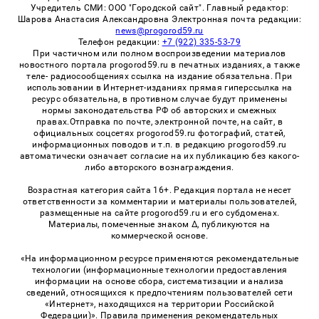
Учредитель СМИ: ООО "Городской сайт". Главный редактор:
Шарова Анастасия Александровна Электронная почта редакции:
news@progorod59.ru
Телефон редакции:
+7 (922) 335-53-79
При частичном или полном воспроизведении материалов
новостного портала progorod59.ru в печатных изданиях, а также
теле- радиосообщениях ссылка на издание обязательна. При
использовании в Интернет-изданиях прямая гиперссылка на
ресурс обязательна, в противном случае будут применены
нормы законодательства РФ об авторских и смежных
правах.Отправка по почте, электронной почте, на сайт, в
официальных соцсетях progorod59.ru фотографий, статей,
информационных поводов и т.п. в редакцию progorod59.ru
автоматически означает согласие на их публикацию без какого-
либо авторского вознаграждения.
Возрастная категория сайта 16+. Редакция портала не несет
ответственности за комментарии и материалы пользователей,
размещенные на сайте progorod59.ru и его субдоменах.
Материалы, помеченные знаком Δ, публикуются на
коммерческой основе.
«На информационном ресурсе применяются рекомендательные
технологии (информационные технологии предоставления
информации на основе сбора, систематизации и анализа
сведений, относящихся к предпочтениям пользователей сети
«Интернет», находящихся на территории Российской
Федерации)». Правила применения рекомендательных