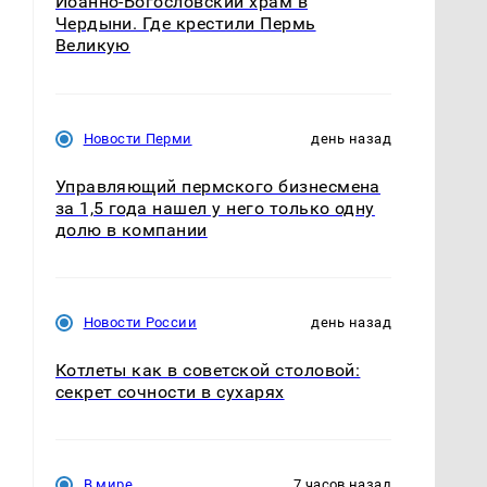
Иоанно-Богословский храм в
Чердыни. Где крестили Пермь
Великую
Новости Перми
день назад
Управляющий пермского бизнесмена
за 1,5 года нашел у него только одну
долю в компании
е
Новости России
день назад
Котлеты как в советской столовой:
секрет сочности в сухарях
В мире
7 часов назад