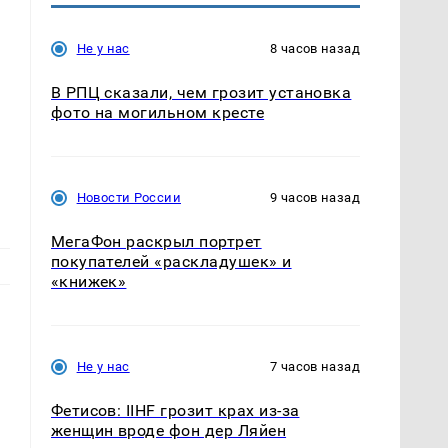
Не у нас
8 часов назад
В РПЦ сказали, чем грозит установка
фото на могильном кресте
Новости России
9 часов назад
МегаФон раскрыл портрет
покупателей «раскладушек» и
«книжек»
Не у нас
7 часов назад
Фетисов: IIHF грозит крах из-за
женщин вроде фон дер Ляйен