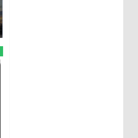
СМИ: В Химках на
полицейскую
В магазинах России
машину напали и
ажиотаж из-за этого
подожгли.
продукта: что купить?