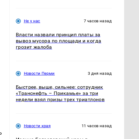
Не у нас
7 часов назад
Власти назвали принцип платы за
вывоз мусора по площади и когда
грозит жалоба
Новости Перми
3 дня назад
Быстрее, выше, сильнее: сотрудник
«Транснефть – Прикамье» за три
недели взял призы трех триатлонов
Новости края
11 часов назад
ь