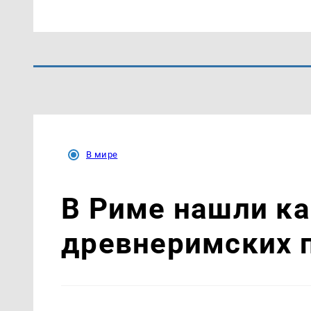
В мире
В Риме нашли к
древнеримских 