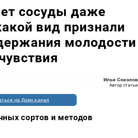
ает сосуды даже
какой вид признали
держания молодости
чувствия
Илья Соколов
Автор статьи
ться на Дзен.канал
чных сортов и методов