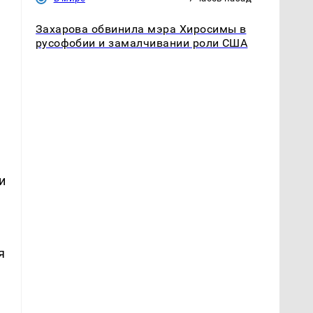
Захарова обвинила мэра Хиросимы в
русофобии и замалчивании роли США
и
я