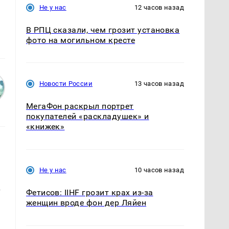
Не у нас
12 часов назад
В РПЦ сказали, чем грозит установка
фото на могильном кресте
Новости России
13 часов назад
МегаФон раскрыл портрет
покупателей «раскладушек» и
«книжек»
Не у нас
10 часов назад
В
Фетисов: IIHF грозит крах из-за
женщин вроде фон дер Ляйен