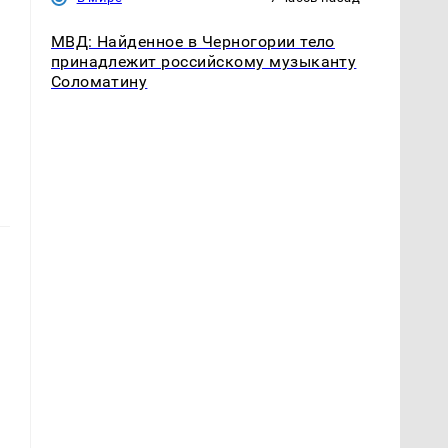
МВД: Найденное в Черногории тело
принадлежит российскому музыканту
Соломатину