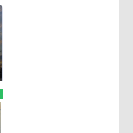
СМИ: В Химках на
полицейскую
В магазинах России
машину напали и
ажиотаж из-за этого
подожгли.
продукта: что купить?