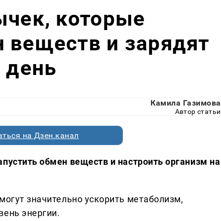
ычек, которые
 веществ и зарядят
ь день
Камила Газимова
Автор статьи
ться на Дзен.канал
апустить обмен веществ и настроить организм на
 могут значительно ускорить метаболизм,
вень энергии.