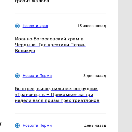
грозит жалоба
Новости края
15 часов назад
Иоанно-Богословский храм в
Чердыни. Где крестили Пермь
Великую
Новости Перми
3 дня назад
Быстрее, выше, сильнее: сотрудник
«Транснефть – Прикамье» за три
недели взял призы трех триатлонов
т
Новости Перми
день назад