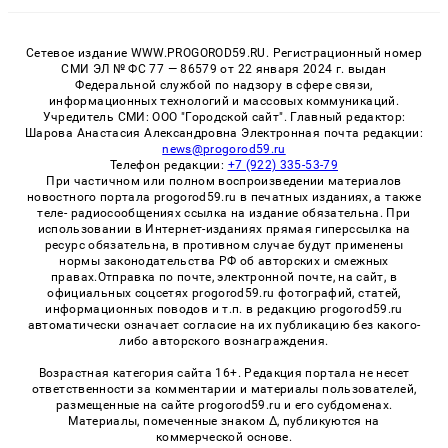
Сетевое издание WWW.PROGOROD59.RU. Регистрационный номер
СМИ ЭЛ № ФС 77 — 86579 от 22 января 2024 г. выдан
Федеральной службой по надзору в сфере связи,
информационных технологий и массовых коммуникаций.
Учредитель СМИ: ООО "Городской сайт". Главный редактор:
Шарова Анастасия Александровна Электронная почта редакции:
news@progorod59.ru
Телефон редакции:
+7 (922) 335-53-79
При частичном или полном воспроизведении материалов
новостного портала progorod59.ru в печатных изданиях, а также
теле- радиосообщениях ссылка на издание обязательна. При
использовании в Интернет-изданиях прямая гиперссылка на
ресурс обязательна, в противном случае будут применены
нормы законодательства РФ об авторских и смежных
правах.Отправка по почте, электронной почте, на сайт, в
официальных соцсетях progorod59.ru фотографий, статей,
информационных поводов и т.п. в редакцию progorod59.ru
автоматически означает согласие на их публикацию без какого-
либо авторского вознаграждения.
Возрастная категория сайта 16+. Редакция портала не несет
ответственности за комментарии и материалы пользователей,
размещенные на сайте progorod59.ru и его субдоменах.
Материалы, помеченные знаком Δ, публикуются на
коммерческой основе.