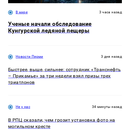
В мире
3 часа назад
Ученые начали обследование
Кунгурской ледяной пещеры
Новости Перми
3 дня назад
Быстрее, выше, сильнее: сотрудник «Транснефть
– Прикамье» за три недели взял призы трех
триатлонов
Не у нас
34 минуты назад
В РПЦ сказали, чем грозит установка фото на
могильном кресте