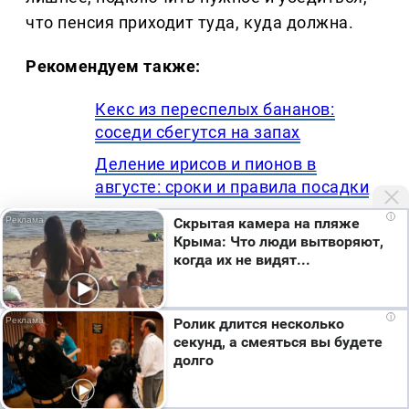
что пенсия приходит туда, куда должна.
Рекомендуем также:
Кекс из переспелых бананов:
соседи сбегутся на запах
Деление ирисов и пионов в
августе: сроки и правила посадки
Старые футболки для мытья окон:
i
Скрытая камера на пляже
как сделать тряпки без ворса за 5
Крыма: Что люди вытворяют,
когда их не видят...
минут
Котлеты как в советской столовой:
секрет сочности в сухарях
i
Ролик длится несколько
секунд, а смеяться вы будете
Яблочный пирог на кефире:
долго
нежный рецепт без дрожжей за 40
минут