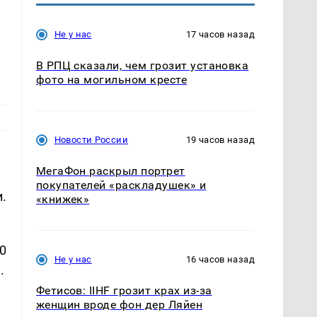
Не у нас
17 часов назад
В РПЦ сказали, чем грозит установка
фото на могильном кресте
Новости России
19 часов назад
МегаФон раскрыл портрет
покупателей «раскладушек» и
.
«книжек»
0
Не у нас
16 часов назад
.
Фетисов: IIHF грозит крах из-за
женщин вроде фон дер Ляйен