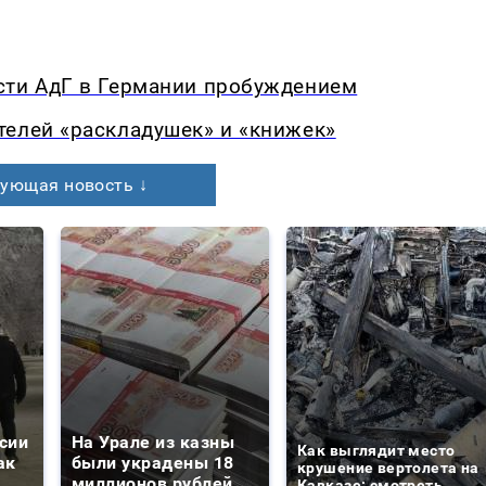
сти АдГ в Германии пробуждением
телей «раскладушек» и «книжек»
ующая новость ↓
сии
На Урале из казны
Как выглядит место
ак
были украдены 18
крушение вертолета на
миллионов рублей
Кавказе: смотреть