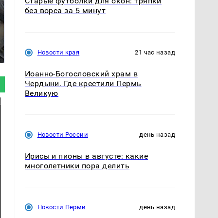
Старые футболки для окон: тряпки
без ворса за 5 минут
Не ешьте эту
В ОАЭ произошло
готовую еду из
жестокое убийство
Новости края
21 час назад
магазина: список
криптомиллионера
Иоанно-Богословский храм в
Чердыни. Где крестили Пермь
Великую
Новости России
день назад
Ирисы и пионы в августе: какие
многолетники пора делить
Новости Перми
день назад