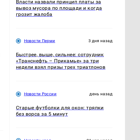
Власти назвали принцип платы за
вывоз мусора по площади и когда
грозит жалоба
Новости Перми
3 дня назад
и
Быстрее, выше, сильнее: сотрудник
«Транснефть – Прикамье» за три
недели взял призы трех триатлонов
Новости России
день назад
Старые футболки для окон: тряпки
без ворса за 5 минут