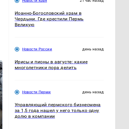
Новости края
21 час назад
Иоанно-Богословский храм в
Чердыни. Где крестили Пермь
Великую
Новости России
день назад
Ирисы и пионы в августе: какие
многолетники пора делить
Новости Перми
день назад
Управляющий пермского бизнесмена
за 1,5 года нашел у него только одну
долю в компании
Не ешьте эту
В ОАЭ произошло
готовую еду из
жестокое убийство
магазина: список
криптомиллионера