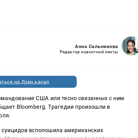
Анна Сальникова
Редактор новостной ленты
ться на Дзен.канал
омандования США или тесно связанных с ним
бщает Bloomberg. Трагедии произошли в
юля.
ия суицидов всполошила американских