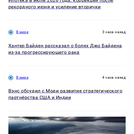
Ипотека в июле 2026 года: коррекция после
рекордного июня и усиление вторички
В мире
3 часа назад
Хантер Байден рассказал о болях Джо Байдена
из-за прогрессирующего рака
В мире
4 часа назад
Вэнс обсудил с Моди развитие стратегического
партнёрства США и Индии