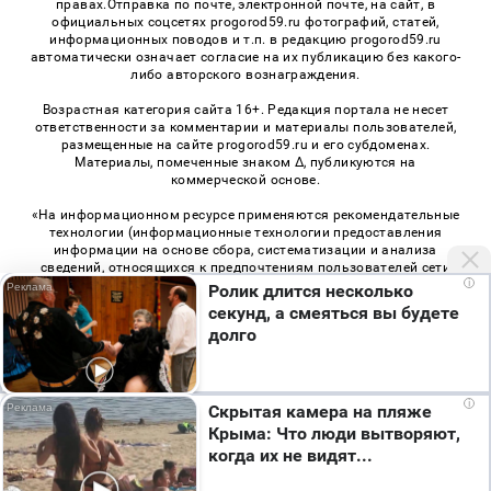
правах.Отправка по почте, электронной почте, на сайт, в
официальных соцсетях progorod59.ru фотографий, статей,
информационных поводов и т.п. в редакцию progorod59.ru
автоматически означает согласие на их публикацию без какого-
либо авторского вознаграждения.
Возрастная категория сайта 16+. Редакция портала не несет
ответственности за комментарии и материалы пользователей,
размещенные на сайте progorod59.ru и его субдоменах.
Материалы, помеченные знаком Δ, публикуются на
коммерческой основе.
«На информационном ресурсе применяются рекомендательные
технологии (информационные технологии предоставления
информации на основе сбора, систематизации и анализа
сведений, относящихся к предпочтениям пользователей сети
i
«Интернет», находящихся на территории Российской
Ролик длится несколько
Федерации)». Правила применения рекомендательных
секунд, а смеяться вы будете
технологий в виджетах рекламно-обменной сети
«СМИ2» (PDF)
,
долго
«Sparrow» (PDF)
i
Скрытая камера на пляже
© 2026 «Про Город Пермь» | Все права защищены
Крыма: Что люди вытворяют,
Возрастная категория сайта 16+
когда их не видят...
Политика конфиденциальности