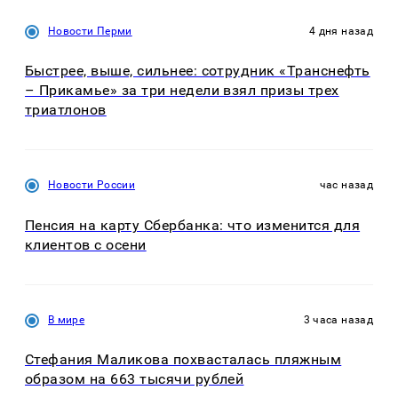
Новости Перми
4 дня назад
Быстрее, выше, сильнее: сотрудник «Транснефть
– Прикамье» за три недели взял призы трех
триатлонов
Новости России
час назад
Пенсия на карту Сбербанка: что изменится для
клиентов с осени
В мире
3 часа назад
Стефания Маликова похвасталась пляжным
образом на 663 тысячи рублей