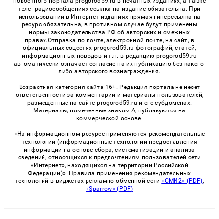
новостного портала progorod59.ru в печатных изданиях, а также
теле- радиосообщениях ссылка на издание обязательна. При
использовании в Интернет-изданиях прямая гиперссылка на
ресурс обязательна, в противном случае будут применены
нормы законодательства РФ об авторских и смежных
правах.Отправка по почте, электронной почте, на сайт, в
официальных соцсетях progorod59.ru фотографий, статей,
информационных поводов и т.п. в редакцию progorod59.ru
автоматически означает согласие на их публикацию без какого-
либо авторского вознаграждения.
Возрастная категория сайта 16+. Редакция портала не несет
ответственности за комментарии и материалы пользователей,
размещенные на сайте progorod59.ru и его субдоменах.
Материалы, помеченные знаком Δ, публикуются на
коммерческой основе.
«На информационном ресурсе применяются рекомендательные
технологии (информационные технологии предоставления
информации на основе сбора, систематизации и анализа
сведений, относящихся к предпочтениям пользователей сети
«Интернет», находящихся на территории Российской
Федерации)». Правила применения рекомендательных
технологий в виджетах рекламно-обменной сети
«СМИ2» (PDF)
,
«Sparrow» (PDF)