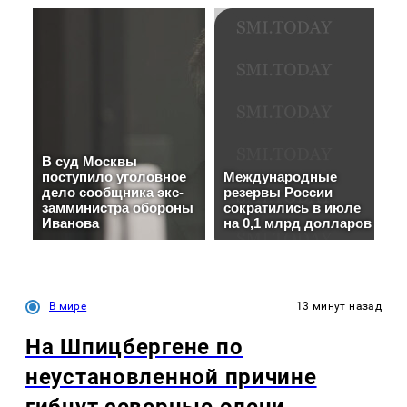
В мире
13 минут назад
На Шпицбергене по
неустановленной причине
гибнут северные олени