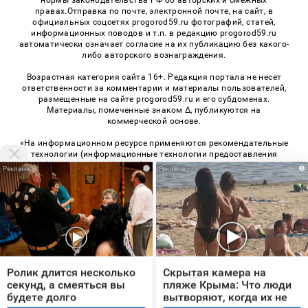
нормы законодательства РФ об авторских и смежных
правах.Отправка по почте, электронной почте, на сайт, в
официальных соцсетях progorod59.ru фотографий, статей,
информационных поводов и т.п. в редакцию progorod59.ru
автоматически означает согласие на их публикацию без какого-
либо авторского вознаграждения.
Возрастная категория сайта 16+. Редакция портала не несет
ответственности за комментарии и материалы пользователей,
размещенные на сайте progorod59.ru и его субдоменах.
Материалы, помеченные знаком Δ, публикуются на
коммерческой основе.
«На информационном ресурсе применяются рекомендательные
технологии (информационные технологии предоставления
информации на основе сбора, систематизации и анализа
i
i
сведений, относящихся к предпочтениям пользователей сети
«Интернет», находящихся на территории Российской
Федерации)». Правила применения рекомендательных
технологий в виджетах рекламно-обменной сети
«СМИ2» (PDF)
,
«Sparrow» (PDF)
© 2026 «Про Город Пермь» | Все права защищены
Ролик длится несколько
Скрытая камера на
секунд, а смеяться вы
пляже Крыма: Что люди
Возрастная категория сайта 16+
будете долго
вытворяют, когда их не
Политика конфиденциальности