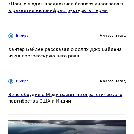
«Новые люди» предложили бизнесу участвовать
в развитии велоинфраструктуры в Перми
В мире
6 часов назад
Хантер Байден рассказал о болях Джо Байдена
из-за прогрессирующего рака
В мире
6 часов назад
Вэнс обсудил с Моди развитие стратегического
партнёрства США и Индии