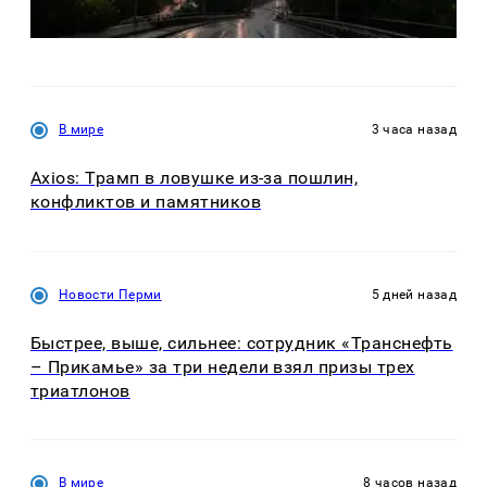
В мире
3 часа назад
Axios: Трамп в ловушке из-за пошлин,
конфликтов и памятников
Новости Перми
5 дней назад
Быстрее, выше, сильнее: сотрудник «Транснефть
– Прикамье» за три недели взял призы трех
триатлонов
В мире
8 часов назад