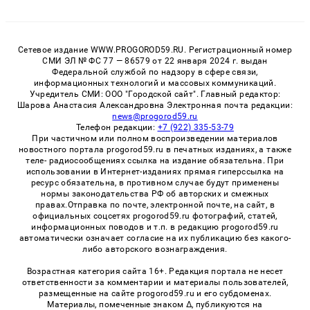
Сетевое издание WWW.PROGOROD59.RU. Регистрационный номер
СМИ ЭЛ № ФС 77 — 86579 от 22 января 2024 г. выдан
Федеральной службой по надзору в сфере связи,
информационных технологий и массовых коммуникаций.
Учредитель СМИ: ООО "Городской сайт". Главный редактор:
Шарова Анастасия Александровна Электронная почта редакции:
news@progorod59.ru
Телефон редакции:
+7 (922) 335-53-79
При частичном или полном воспроизведении материалов
новостного портала progorod59.ru в печатных изданиях, а также
теле- радиосообщениях ссылка на издание обязательна. При
использовании в Интернет-изданиях прямая гиперссылка на
ресурс обязательна, в противном случае будут применены
нормы законодательства РФ об авторских и смежных
правах.Отправка по почте, электронной почте, на сайт, в
официальных соцсетях progorod59.ru фотографий, статей,
информационных поводов и т.п. в редакцию progorod59.ru
автоматически означает согласие на их публикацию без какого-
либо авторского вознаграждения.
Возрастная категория сайта 16+. Редакция портала не несет
ответственности за комментарии и материалы пользователей,
размещенные на сайте progorod59.ru и его субдоменах.
Материалы, помеченные знаком Δ, публикуются на