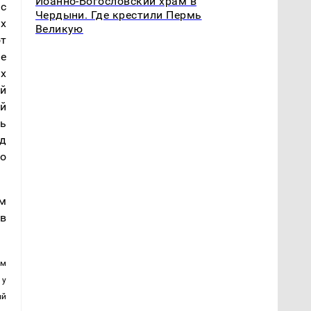
Иоанно-Богословский храм в
с 
Чердыни. Где крестили Пермь
х 
Великую
т 
е 
х 
й 
й 
ь 
д 
 
м 
в 
м 
у 
й 