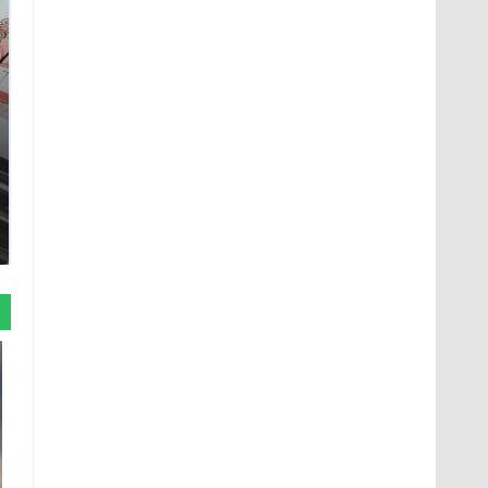
Такую зиму в России
Как выглядит место
никто не ждал: как
крушение вертолета на
так?!
Кавказе: смотреть