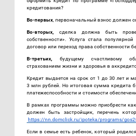
оформить кредит по программе «Господдер
кредитования?
Во-первых
, первоначальный взнос должен с
Во-вторых,
 сделка должна быть провед
собственности». Услуга стала популярной 
договор или переход права собственности б
В-третьих,
 будущему счастливому обл
страхованием жизни и здоровья в аккредит
Кредит выдается на срок от 1 до 30 лет и 
3 млн рублей. Но итоговая сумма кредита б
платежеспособности и стоимости обеспечен
В рамках программы можно приобрести как 
должен быть застройщик, перечень кот
https://nn.domclick.ru/ipoteka/programs/gos
Если в семье есть ребенок, который родился