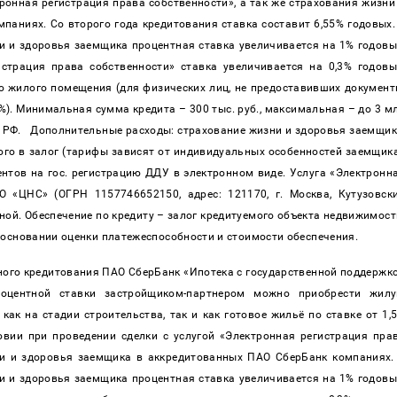
онная регистрация права собственности», а так же страхования жизни 
аниях. Со второго года кредитования ставка составит 6,55% годовых. 
и и здоровья заемщика процентная ставка увеличивается на 1% годовых
страция права собственности» ставка увеличивается на 0,3% годовых
 жилого помещения (для физических лиц, не предоставивших документы
. Минимальная сумма кредита – 300 тыс. руб., максимальная – до 3 мл
и РФ.   Дополнительные расходы: страхование жизни и здоровья заемщика
го в залог (тарифы зависят от индивидуальных особенностей заемщика)
нтов на гос. регистрацию ДДУ в электронном виде. Услуга «Электронна
О «ЦНС» (ОГРН 1157746652150, адрес: 121170, г. Москва, Кутузовски
тной. Обеспечение по кредиту – залог кредитуемого объекта недвижимости
 основании оценки платежеспособности и стоимости обеспечения.
чного кредитования ПАО СберБанк «Ипотека с государственной поддержко
оцентной ставки застройщиком-партнером можно приобрести жилу
к на стадии строительства, так и как готовое жильё по ставке от 1,5
овии при проведении сделки с услугой «Электронная регистрация прав
ни и здоровья заемщика в аккредитованных ПАО СберБанк компаниях. 
и и здоровья заемщика процентная ставка увеличивается на 1% годовых