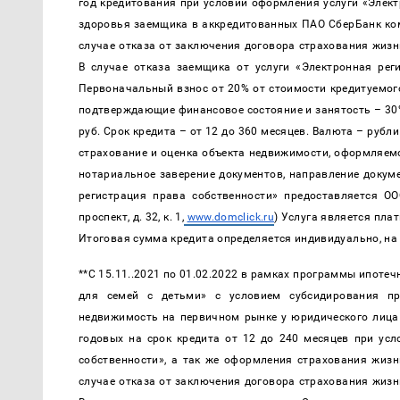
год кредитования при условии оформления услуги «Электр
здоровья заемщика в аккредитованных ПАО СберБанк комп
случае отказа от заключения договора страхования жизн
В случае отказа заемщика от услуги «Электронная реги
Первоначальный взнос от 20% от стоимости кредитуемого
подтверждающие финансовое состояние и занятость – 30%)
руб. Срок кредита – от 12 до 360 месяцев. Валюта – рубл
страхование и оценка объекта недвижимости, оформляемо
нотариальное заверение документов, направление докуме
регистрация права собственности» предоставляется ОО
проспект, д. 32, к. 1,
www.domclick.ru
) Услуга является пла
Итоговая сумма кредита определяется индивидуально, на
**C 15.11..2021 по 01.02.2022 в рамках программы ипоте
для семей с детьми» с условием субсидирования пр
недвижимость на первичном рынке у юридического лица ка
годовых на срок кредита от 12 до 240 месяцев при усл
собственности», а так же оформления страхования жиз
случае отказа от заключения договора страхования жизн