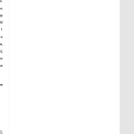
. 
, 
р 
0 
1 
о 
, 
, 
о 
и 
е 