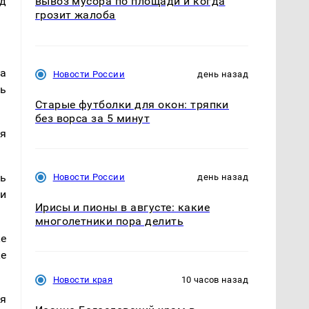
д 
вывоз мусора по площади и когда
грозит жалоба
 
Новости России
день назад
ь 
Старые футболки для окон: тряпки
без ворса за 5 минут
 
ь 
Новости России
день назад
и 
Ирисы и пионы в августе: какие
многолетники пора делить
е 
е
Новости края
10 часов назад
я 