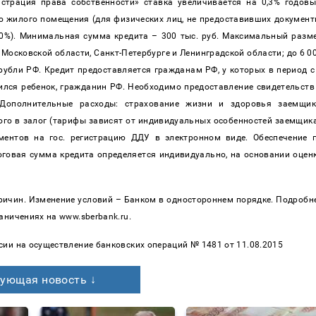
страция права собственности» ставка увеличивается на 0,3% годовых
 жилого помещения (для физических лиц, не предоставивших документы
0%). Минимальная сумма кредита – 300 тыс. руб. Максимальный разме
и Московской области, Санкт-Петербурге и Ленинградской области; до 6 00
рубли РФ. Кредит предоставляется гражданам РФ, у которых в период с 
дился ребенок, гражданин РФ. Необходимо предоставление свидетельств 
Дополнительные расходы: страхование жизни и здоровья заемщика
го в залог (тарифы зависят от индивидуальных особенностей заемщика)
ментов на гос. регистрацию ДДУ в электронном виде. Обеспечение п
оговая сумма кредита определяется индивидуально, на основании оценк
ричин. Изменение условий – Банком в одностороннем порядке. Подробне
аничениях на www.sberbank.ru.
сии на осуществление банковских операций № 1481 от 11.08.2015
ующая новость ↓