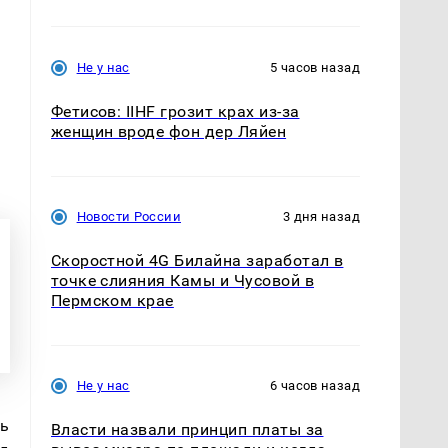
Не у нас
5 часов назад
Фетисов: IIHF грозит крах из-за
женщин вроде фон дер Ляйен
Новости России
3 дня назад
Скоростной 4G Билайна заработал в
точке слияния Камы и Чусовой в
Пермском крае
Не у нас
6 часов назад
ь 
Власти назвали принцип платы за