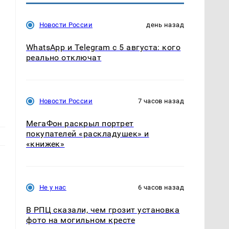
Новости России
день назад
WhatsApp и Telegram с 5 августа: кого
реально отключат
Новости России
7 часов назад
МегаФон раскрыл портрет
покупателей «раскладушек» и
«книжек»
Не у нас
6 часов назад
 
В РПЦ сказали, чем грозит установка
фото на могильном кресте