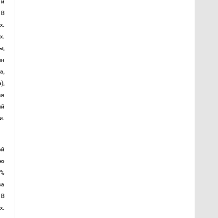
и 
В 
. 
. 
, 
н 
, 
, 
я 
й 
. 
й 
ю 
% 
а 
В 
. 