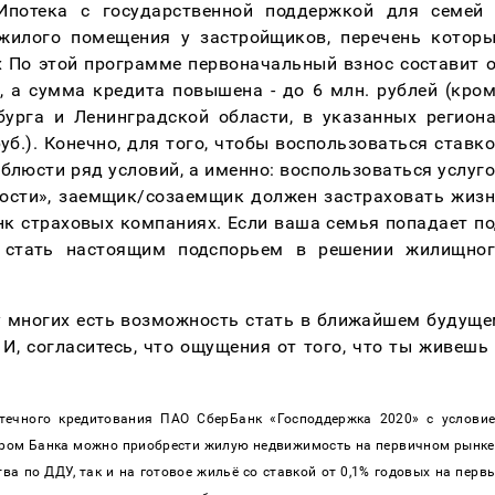
Ипотека с государственной поддержкой для семей 
жилого помещения у застройщиков, перечень которы
х По этой программе первоначальный взнос составит о
 а сумма кредита повышена - до 6 млн. рублей (кром
урга и Ленинградской области, в указанных региона
уб.). Конечно, для того, чтобы воспользоваться ставко
блюсти ряд условий, а именно: воспользоваться услуго
ости», заемщик/созаемщик должен застраховать жизн
к страховых компаниях. Если ваша семья попадает по
 стать настоящим подспорьем в решении жилищного
 у многих есть возможность стать в ближайшем будуще
И, согласитесь, что ощущения от того, что ты живешь 
течного кредитования ПАО СберБанк «Господдержка 2020» с условие
ром Банка можно приобрести жилую недвижимость на первичном рынке 
а по ДДУ, так и на готовое жильё со ставкой от 0,1% годовых на первы