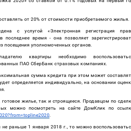
жка 2020» со ставкой от 0.1% годовых на первый го
оставлять от 20% от стоимости приобретаемого жилья.
ена с услугой «Электронная регистрация права
в последнее время - она позволяет зарегистрироват
ез посещения уполномоченных органов.
адателю квартиры необходимо воспользоваться
ованных ПАО СберБанк страховых компаниях.
максимальная сумма кредита при этом может составлят
удет определяется индивидуально, на основании оценк
ия.
готовое жилье, так и строящееся. Продавцом по сделк
орых можно посмотреть на сайте ДомКлик по ссылк
2020?from=topline2020
. 
 не раньше 1 января 2018 г., то можно воспользоватьс