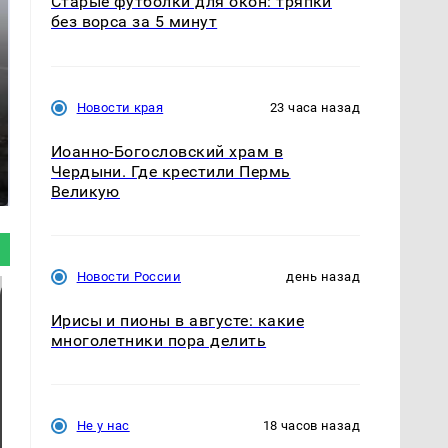
Старые футболки для окон: тряпки
без ворса за 5 минут
Новости края
23 часа назад
Таких событий не
Иоанно-Богословский храм в
В магазинах России
было с 1945: чего
Чердыни. Где крестили Пермь
ажиотаж из-за этого
ждать всем нам?
продукта: что купить?
Великую
Новости России
день назад
Ирисы и пионы в августе: какие
многолетники пора делить
Не у нас
18 часов назад