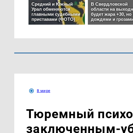
В мире
Тюремный психол
заключенным-уб