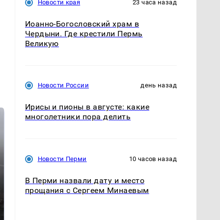
Новости края
23 часа назад
Иоанно-Богословский храм в
Чердыни. Где крестили Пермь
Великую
Новости России
день назад
Ирисы и пионы в августе: какие
многолетники пора делить
Новости Перми
10 часов назад
В Перми назвали дату и место
прощания с Сергеем Минаевым
Таких событий не
В магазинах России
было с 1945: чего
ажиотаж из-за этого