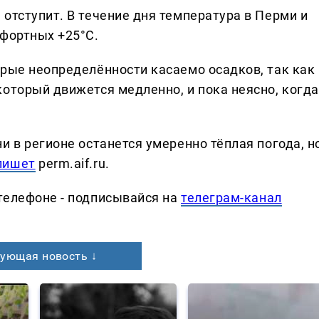
отступит. В течение дня температура в Перми и
мфортных +25°C.
орые неопределённости касаемо осадков, так как 
который движется медленно, и пока неясно, когда
и в регионе останется умеренно тёплая погода, н
пишет
perm.aif.ru.
телефоне - подписывайся на
телеграм-канал
ующая новость ↓