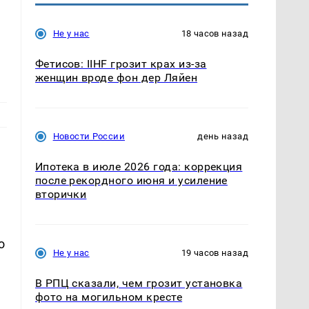
Не у нас
18 часов назад
Фетисов: IIHF грозит крах из-за
женщин вроде фон дер Ляйен
Новости России
день назад
Ипотека в июле 2026 года: коррекция
после рекордного июня и усиление
вторички
о
Не у нас
19 часов назад
В РПЦ сказали, чем грозит установка
фото на могильном кресте