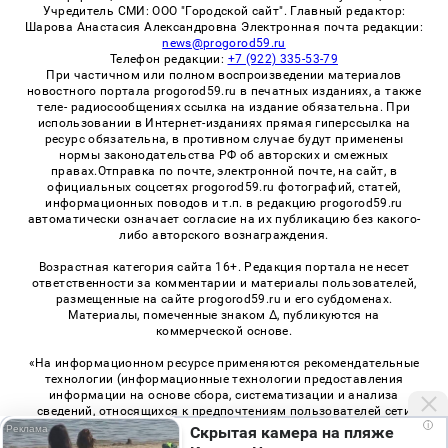
Учредитель СМИ: ООО "Городской сайт". Главный редактор:
Шарова Анастасия Александровна Электронная почта редакции:
news@progorod59.ru
Телефон редакции:
+7 (922) 335-53-79
При частичном или полном воспроизведении материалов
новостного портала progorod59.ru в печатных изданиях, а также
теле- радиосообщениях ссылка на издание обязательна. При
использовании в Интернет-изданиях прямая гиперссылка на
ресурс обязательна, в противном случае будут применены
нормы законодательства РФ об авторских и смежных
правах.Отправка по почте, электронной почте, на сайт, в
официальных соцсетях progorod59.ru фотографий, статей,
информационных поводов и т.п. в редакцию progorod59.ru
автоматически означает согласие на их публикацию без какого-
либо авторского вознаграждения.
Возрастная категория сайта 16+. Редакция портала не несет
ответственности за комментарии и материалы пользователей,
размещенные на сайте progorod59.ru и его субдоменах.
Материалы, помеченные знаком Δ, публикуются на
коммерческой основе.
«На информационном ресурсе применяются рекомендательные
технологии (информационные технологии предоставления
информации на основе сбора, систематизации и анализа
сведений, относящихся к предпочтениям пользователей сети
i
«Интернет», находящихся на территории Российской
Скрытая камера на пляже
Федерации)». Правила применения рекомендательных