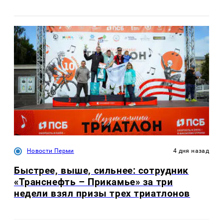
Новости Перми
4 дня назад
Быстрее, выше, сильнее: сотрудник
«Транснефть – Прикамье» за три
недели взял призы трех триатлонов