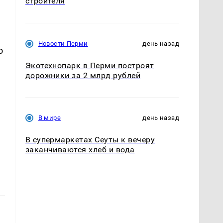
строителя
Новости Перми
день назад
о
Экотехнопарк в Перми построят
дорожники за 2 млрд рублей
В мире
день назад
е
В супермаркетах Сеуты к вечеру
заканчиваются хлеб и вода