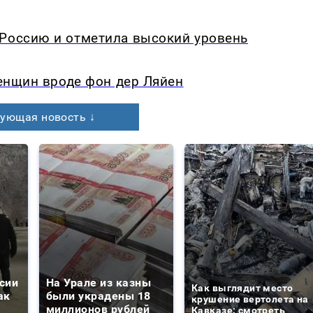
 Россию и отметила высокий уровень
женщин вроде фон дер Ляйен
ующая новость ↓
сии
На Урале из казны
Как выглядит место
ак
были украдены 18
крушение вертолета на
миллионов рублей
Кавказе: смотреть