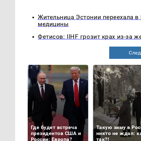
Жительница Эстонии переехала в
медицины
Фетисов: IIHF грозит крах из-за 
След
Где будет встреча
Такую зиму в Рос
президентов США и
никто не ждал: к
России: Европа?
так?!