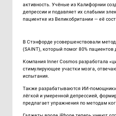
активность. Учёные из Калифорнии соз
депрессии и подавляет их слабыми эле
пациентке из Великобритании — её сос
В Стэнфорде усовершенствовали метод
(SAINT), который помог 80% пациентов 
Компания Inner Cosmos разработала «ц
стимулирующее участки мозга, отвечаю
испытания.
Также разрабатываются ИИ-помощники.
лёгкой и умеренной депрессией, форми
предлагает упражнения по методам ког
Гаджеты вроде iPhone теперь умеют о