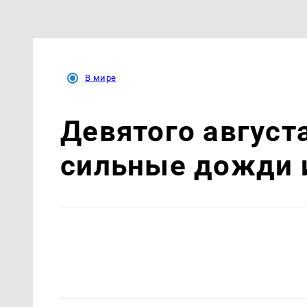
В мире
Девятого август
сильные дожди 