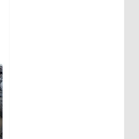
Не ешьте эту
В ОАЭ произошло
готовую еду из
жестокое убийство
магазина: список
криптомиллионера