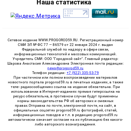
Наша статистика
Сетевое издание WWW.PROGOROD59.RU. Регистрационный номер
СМИ ЭЛ № ФС 77 — 86579 от 22 января 2024 г. выдан
Федеральной службой по надзору в сфере связи,
информационных технологий и массовых коммуникаций.
Учредитель СМИ: ООО "Городской сайт". Главный редактор:
Шарова Анастасия Александровна Электронная почта редакции:
news@progorod59.ru
Телефон редакции:
+7 (922) 335-53-79
При частичном или полном воспроизведении материалов
новостного портала progorod59.ru в печатных изданиях, а также
теле- радиосообщениях ссылка на издание обязательна. При
использовании в Интернет-изданиях прямая гиперссылка на
ресурс обязательна, в противном случае будут применены
нормы законодательства РФ об авторских и смежных
правах.Отправка по почте, электронной почте, на сайт, в
официальных соцсетях progorod59.ru фотографий, статей,
информационных поводов и т.п. в редакцию progorod59.ru
автоматически означает согласие на их публикацию без какого-
либо авторского вознаграждения.