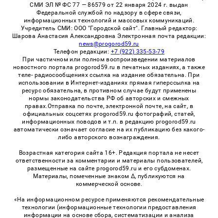
СМИ ЭЛ № ФС 77 — 86579 от 22 января 2024 г. выдан
Федеральной службой по надзору в сфере связи,
информационных технологий и массовых коммуникаций.
Учредитель СМИ: ООО "Городской сайт". Главный редактор:
Шарова Анастасия Александровна Электронная почта редакции:
news@progorod59.ru
Телефон редакции:
+7 (922) 335-53-79
При частичном или полном воспроизведении материалов
новостного портала progorod59.ru в печатных изданиях, а также
теле- радиосообщениях ссылка на издание обязательна. При
использовании в Интернет-изданиях прямая гиперссылка на
ресурс обязательна, в противном случае будут применены
нормы законодательства РФ об авторских и смежных
правах.Отправка по почте, электронной почте, на сайт, в
официальных соцсетях progorod59.ru фотографий, статей,
информационных поводов и т.п. в редакцию progorod59.ru
автоматически означает согласие на их публикацию без какого-
либо авторского вознаграждения.
Возрастная категория сайта 16+. Редакция портала не несет
ответственности за комментарии и материалы пользователей,
размещенные на сайте progorod59.ru и его субдоменах.
Материалы, помеченные знаком Δ, публикуются на
коммерческой основе.
«На информационном ресурсе применяются рекомендательные
технологии (информационные технологии предоставления
информации на основе сбора, систематизации и анализа