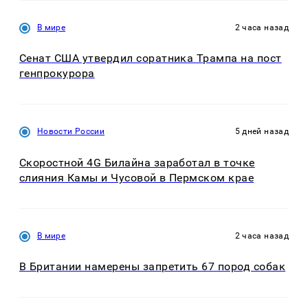
В мире
2 часа назад
Сенат США утвердил соратника Трампа на пост
генпрокурора
Новости России
5 дней назад
Скоростной 4G Билайна заработал в точке
слияния Камы и Чусовой в Пермском крае
В мире
2 часа назад
В Британии намерены запретить 67 пород собак