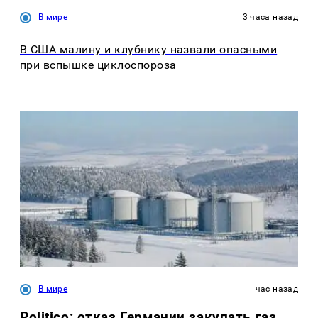
В мире
3 часа назад
В США малину и клубнику назвали опасными
при вспышке циклоспороза
В мире
час назад
Politico: отказ Германии закупать газ