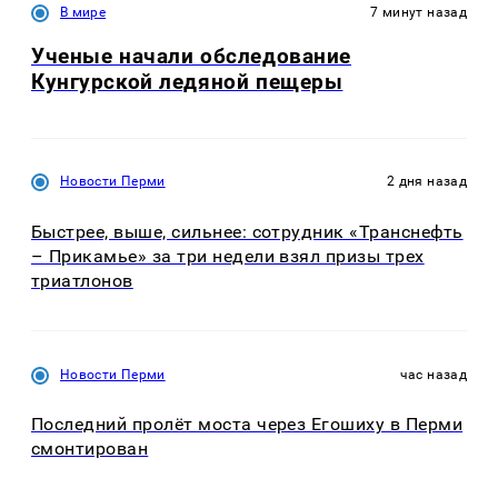
В мире
7 минут назад
Ученые начали обследование
Кунгурской ледяной пещеры
Новости Перми
2 дня назад
Быстрее, выше, сильнее: сотрудник «Транснефть
– Прикамье» за три недели взял призы трех
триатлонов
Новости Перми
час назад
Последний пролёт моста через Егошиху в Перми
смонтирован