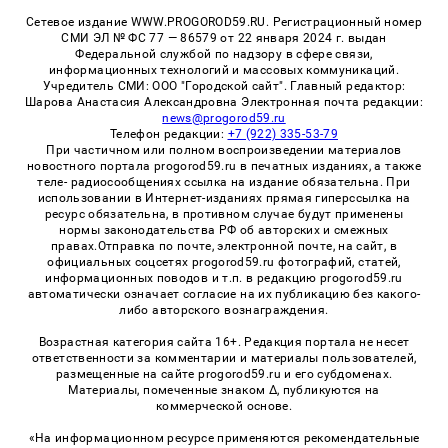
Сетевое издание WWW.PROGOROD59.RU. Регистрационный номер
СМИ ЭЛ № ФС 77 — 86579 от 22 января 2024 г. выдан
Федеральной службой по надзору в сфере связи,
информационных технологий и массовых коммуникаций.
Учредитель СМИ: ООО "Городской сайт". Главный редактор:
Шарова Анастасия Александровна Электронная почта редакции:
news@progorod59.ru
Телефон редакции:
+7 (922) 335-53-79
При частичном или полном воспроизведении материалов
новостного портала progorod59.ru в печатных изданиях, а также
теле- радиосообщениях ссылка на издание обязательна. При
использовании в Интернет-изданиях прямая гиперссылка на
ресурс обязательна, в противном случае будут применены
нормы законодательства РФ об авторских и смежных
правах.Отправка по почте, электронной почте, на сайт, в
официальных соцсетях progorod59.ru фотографий, статей,
информационных поводов и т.п. в редакцию progorod59.ru
автоматически означает согласие на их публикацию без какого-
либо авторского вознаграждения.
Возрастная категория сайта 16+. Редакция портала не несет
ответственности за комментарии и материалы пользователей,
размещенные на сайте progorod59.ru и его субдоменах.
Материалы, помеченные знаком Δ, публикуются на
коммерческой основе.
«На информационном ресурсе применяются рекомендательные