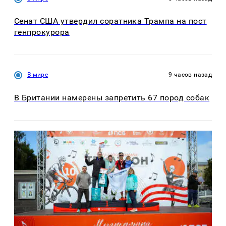
Сенат США утвердил соратника Трампа на пост
генпрокурора
В мире
9 часов назад
В Британии намерены запретить 67 пород собак