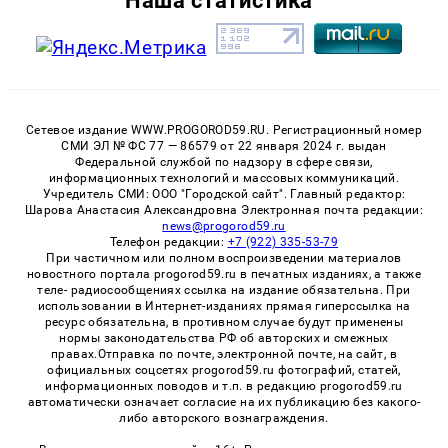
Наша статистика
Сетевое издание WWW.PROGOROD59.RU. Регистрационный номер
СМИ ЭЛ № ФС 77 — 86579 от 22 января 2024 г. выдан
Федеральной службой по надзору в сфере связи,
информационных технологий и массовых коммуникаций.
Учредитель СМИ: ООО "Городской сайт". Главный редактор:
Шарова Анастасия Александровна Электронная почта редакции:
news@progorod59.ru
Телефон редакции:
+7 (922) 335-53-79
При частичном или полном воспроизведении материалов
новостного портала progorod59.ru в печатных изданиях, а также
теле- радиосообщениях ссылка на издание обязательна. При
использовании в Интернет-изданиях прямая гиперссылка на
ресурс обязательна, в противном случае будут применены
нормы законодательства РФ об авторских и смежных
правах.Отправка по почте, электронной почте, на сайт, в
официальных соцсетях progorod59.ru фотографий, статей,
информационных поводов и т.п. в редакцию progorod59.ru
автоматически означает согласие на их публикацию без какого-
либо авторского вознаграждения.