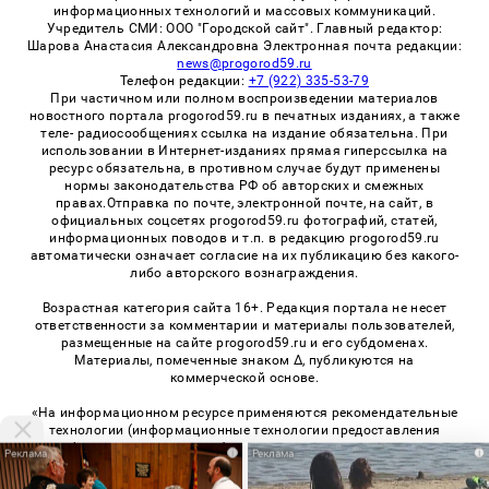
информационных технологий и массовых коммуникаций.
Учредитель СМИ: ООО "Городской сайт". Главный редактор:
Шарова Анастасия Александровна Электронная почта редакции:
news@progorod59.ru
Телефон редакции:
+7 (922) 335-53-79
При частичном или полном воспроизведении материалов
новостного портала progorod59.ru в печатных изданиях, а также
теле- радиосообщениях ссылка на издание обязательна. При
использовании в Интернет-изданиях прямая гиперссылка на
ресурс обязательна, в противном случае будут применены
нормы законодательства РФ об авторских и смежных
правах.Отправка по почте, электронной почте, на сайт, в
официальных соцсетях progorod59.ru фотографий, статей,
информационных поводов и т.п. в редакцию progorod59.ru
автоматически означает согласие на их публикацию без какого-
либо авторского вознаграждения.
Возрастная категория сайта 16+. Редакция портала не несет
ответственности за комментарии и материалы пользователей,
размещенные на сайте progorod59.ru и его субдоменах.
Материалы, помеченные знаком Δ, публикуются на
коммерческой основе.
«На информационном ресурсе применяются рекомендательные
технологии (информационные технологии предоставления
информации на основе сбора, систематизации и анализа
i
i
сведений, относящихся к предпочтениям пользователей сети
«Интернет», находящихся на территории Российской