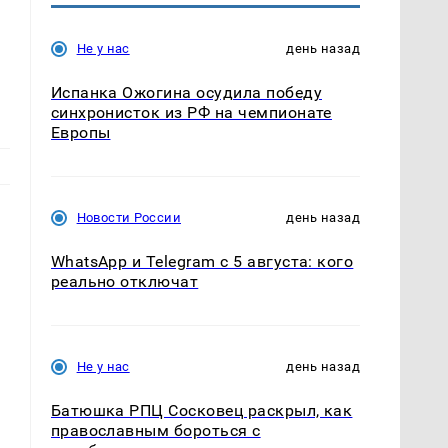
Не у нас
день назад
Испанка Ожогина осудила победу
синхронисток из РФ на чемпионате
Европы
Новости России
день назад
WhatsApp и Telegram с 5 августа: кого
реально отключат
Не у нас
день назад
Батюшка РПЦ Сосковец раскрыл, как
православным бороться с