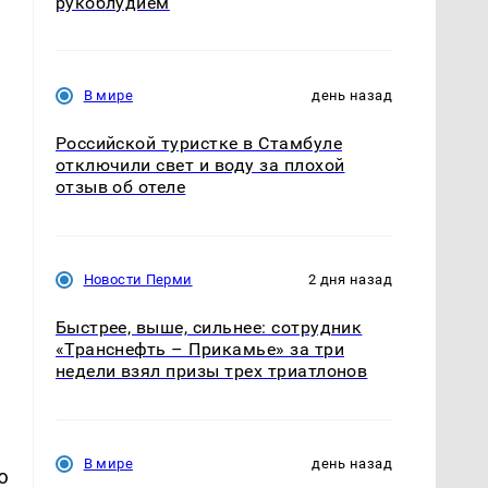
рукоблудием
В мире
день назад
Российской туристке в Стамбуле
отключили свет и воду за плохой
отзыв об отеле
Новости Перми
2 дня назад
Быстрее, выше, сильнее: сотрудник
«Транснефть – Прикамье» за три
недели взял призы трех триатлонов
В мире
день назад
ю