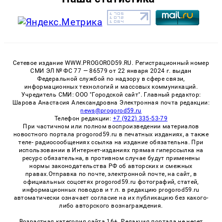
Сетевое издание WWW.PROGOROD59.RU. Регистрационный номер
СМИ ЭЛ № ФС 77 — 86579 от 22 января 2024 г. выдан
Федеральной службой по надзору в сфере связи,
информационных технологий и массовых коммуникаций.
Учредитель СМИ: ООО "Городской сайт". Главный редактор:
Шарова Анастасия Александровна Электронная почта редакции:
news@progorod59.ru
Телефон редакции:
+7 (922) 335-53-79
При частичном или полном воспроизведении материалов
новостного портала progorod59.ru в печатных изданиях, а также
теле- радиосообщениях ссылка на издание обязательна. При
использовании в Интернет-изданиях прямая гиперссылка на
ресурс обязательна, в противном случае будут применены
нормы законодательства РФ об авторских и смежных
правах.Отправка по почте, электронной почте, на сайт, в
официальных соцсетях progorod59.ru фотографий, статей,
информационных поводов и т.п. в редакцию progorod59.ru
автоматически означает согласие на их публикацию без какого-
либо авторского вознаграждения.
Возрастная категория сайта 16+. Редакция портала не несет