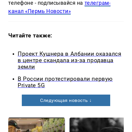
телефоне - подписывайся на
телеграм-
канал «Пермь Новости»
Читайте также:
Проект Кушнера в Албании оказался
в центре скандала из-за продавца
земли
В России протестировали первую
Private 5G
Следующая новость ↓