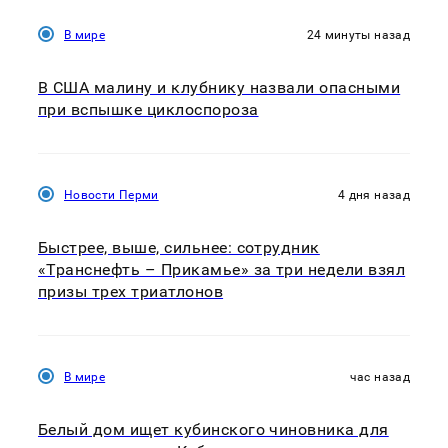
В мире
24 минуты назад
В США малину и клубнику назвали опасными
при вспышке циклоспороза
Новости Перми
4 дня назад
Быстрее, выше, сильнее: сотрудник
«Транснефть – Прикамье» за три недели взял
призы трех триатлонов
В мире
час назад
Белый дом ищет кубинского чиновника для