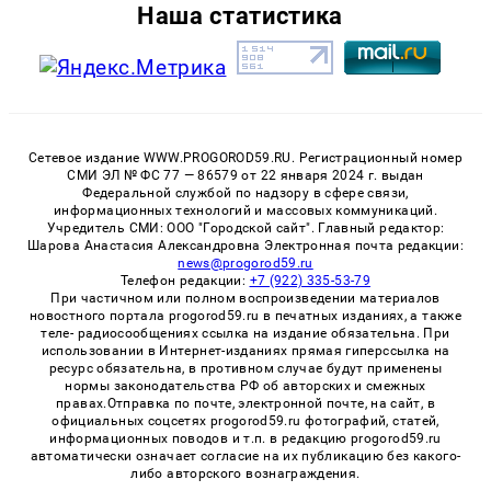
Наша статистика
Сетевое издание WWW.PROGOROD59.RU. Регистрационный номер
СМИ ЭЛ № ФС 77 — 86579 от 22 января 2024 г. выдан
Федеральной службой по надзору в сфере связи,
информационных технологий и массовых коммуникаций.
Учредитель СМИ: ООО "Городской сайт". Главный редактор:
Шарова Анастасия Александровна Электронная почта редакции:
news@progorod59.ru
Телефон редакции:
+7 (922) 335-53-79
При частичном или полном воспроизведении материалов
новостного портала progorod59.ru в печатных изданиях, а также
теле- радиосообщениях ссылка на издание обязательна. При
использовании в Интернет-изданиях прямая гиперссылка на
ресурс обязательна, в противном случае будут применены
нормы законодательства РФ об авторских и смежных
правах.Отправка по почте, электронной почте, на сайт, в
официальных соцсетях progorod59.ru фотографий, статей,
информационных поводов и т.п. в редакцию progorod59.ru
автоматически означает согласие на их публикацию без какого-
либо авторского вознаграждения.