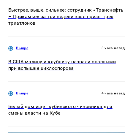
Быстрее, выше, сильнее: сотрудник «Транснефть
– Прикамье» за три недели взял призы трех
триатлонов
В мире
3 часа назад
В США малину и клубнику назвали опасными
при вспышке циклоспороза
В мире
4 часа назад
Белый дом ищет кубинского чиновника для
смены власти на Кубе