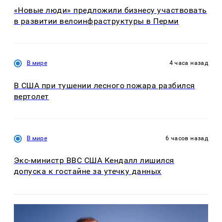
«Новые люди» предложили бизнесу участвовать
в развитии велоинфраструктуры в Перми
В мире
4 часа назад
В США при тушении лесного пожара разбился
вертолет
В мире
6 часов назад
Экс-министр ВВС США Кендалл лишился
допуска к гостайне за утечку данных