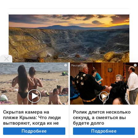
i
i
В мире
7 часов назад
Sohu: больше, чем все запасы золота
Китая — России достались огромные
Скрытая камера на
Ролик длится несколько
пляже Крыма: Что люди
секунд, а смеяться вы
сокровища
вытворяют, когда их не
будете долго
видят...
Подробнее
Подробнее