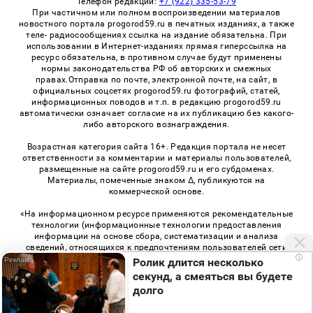
Телефон редакции:
+7 (922) 335-53-79
При частичном или полном воспроизведении материалов
новостного портала progorod59.ru в печатных изданиях, а также
теле- радиосообщениях ссылка на издание обязательна. При
использовании в Интернет-изданиях прямая гиперссылка на
ресурс обязательна, в противном случае будут применены
нормы законодательства РФ об авторских и смежных
правах.Отправка по почте, электронной почте, на сайт, в
официальных соцсетях progorod59.ru фотографий, статей,
информационных поводов и т.п. в редакцию progorod59.ru
автоматически означает согласие на их публикацию без какого-
либо авторского вознаграждения.
Возрастная категория сайта 16+. Редакция портала не несет
ответственности за комментарии и материалы пользователей,
размещенные на сайте progorod59.ru и его субдоменах.
Материалы, помеченные знаком Δ, публикуются на
коммерческой основе.
«На информационном ресурсе применяются рекомендательные
технологии (информационные технологии предоставления
информации на основе сбора, систематизации и анализа
сведений, относящихся к предпочтениям пользователей сети
i
«Интернет», находящихся на территории Российской
Ролик длится несколько
Федерации)». Правила применения рекомендательных
секунд, а смеяться вы будете
технологий в виджетах рекламно-обменной сети
«СМИ2» (PDF)
,
долго
«Sparrow» (PDF)