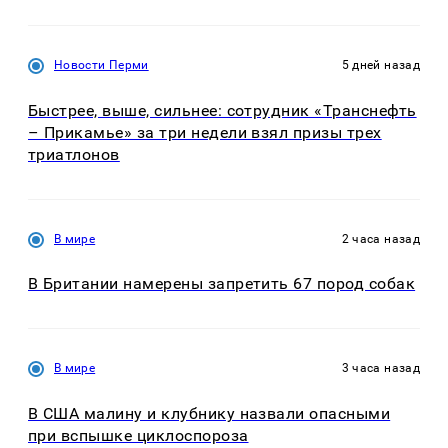
Новости Перми
5 дней назад
Быстрее, выше, сильнее: сотрудник «Транснефть
– Прикамье» за три недели взял призы трех
триатлонов
В мире
2 часа назад
В Британии намерены запретить 67 пород собак
В мире
3 часа назад
В США малину и клубнику назвали опасными
при вспышке циклоспороза