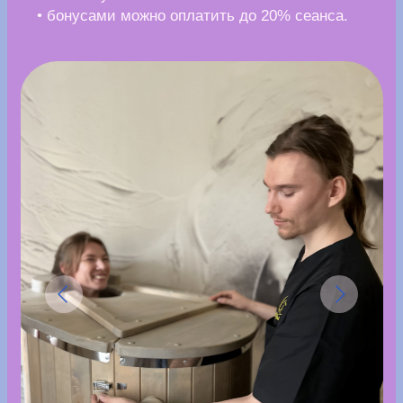
Pravda pro volosy
— пространство красоты
в Перми, где перемены делают спокойно,
бережно и без страха «а вдруг не подойдёт».
Здесь не навязывают тренды, а помогают
найти образ, который действительно
подходит человеку — по стилю, чертам лица
и ощущению себя.
В салоне работают с мягкими
окрашиваниями без резких контрастов
и жёлтизны, подбирают стрижки под форму
лица и текстуру волос, создают
естественный объём и ухоженный вид.
Преимущества:
• индивидуальный подбор цвета, длины
и формы стрижки
• сложные окрашивания: air touch, шатуш,
балаяж
• наращивание волос для объёма и длины
• укладки, макияж, брови и ресницы в одном
месте
• спокойная атмосфера без спешки
• интерьер с мягким светом и зонами для