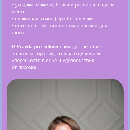
сеансе
Parma Tattoo Club верит, что татуировка —
это больше, чем искусство на коже. Это
способ выразить себя и стать частью
многогранной культуры татуировки.
Акция:
Для подписчиков канала в Telegram или
ВКонтакте действует скидка на любой
готовый проект из альбома →