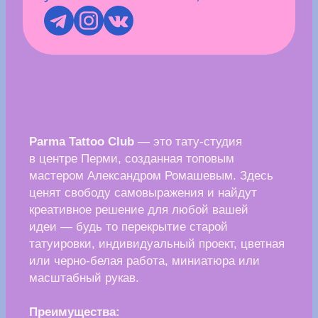
• косметология, гинекология, дерматология,
онкодерматология, трихология и УЗИ
• работа строго по показаниям без
навязывания услуг
• сертифицированное оборудование
и качественные материалы
В «Бьютимед» делают ставку
на современные технологии, безопасность
и честный подход, помогая сохранять
здоровье, молодость и уверенность в себе.
Спецпредложения июля:
•
Игольчатый RF-лифтинг Morpheus8
—
зона шеи в подарок
. Лифтинг кожи, коррекция
второго подбородка и брылей.
•
Tesla Former
—
скидка 20% на курс
.
Подтянутые ягодицы, плоский живот
и уменьшение объемов до 1 размера без
операций и спортзала.
•
Фотодинамическая терапия Heleo4
—
зона
шеи в подарок
. Омоложение кожи, лечение
акне, выравнивание тона и сужение пор.
•
Карбокситерапия
—
криолифтинг
в подарок
. Интенсивное увлажнение, питание
и эффект гладкой «шелковой» кожи.