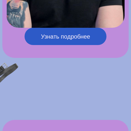
WET GRAPES
— барбершоп в Перми для
мужчин, которые ценят стиль, качество
и атмосферу. Здесь создают не просто
аккуратные стрижки, а образы,
подчёркивающие индивидуальность. Каждый
срез, линия и контур выверены до мелочей,
а работа строится на внимании к деталям
и пожеланиям гостя.
Преимущества:
• мужские стрижки с акцентом
на индивидуальный стиль
• точные линии и аккуратные контуры
• внимание к деталям и качеству исполнения
• комфортная атмосфера без суеты
• возможность обсудить идеи за чашкой кофе
• подход, где важен не шаблон, а человек
В
WET GRAPES
приходят не только за новой
стрижкой, но и за ощущением лёгкого
общения и отдыха. Это место, где каждый
гость становится своим, а результат
выглядит уместно, современно и уверенно.