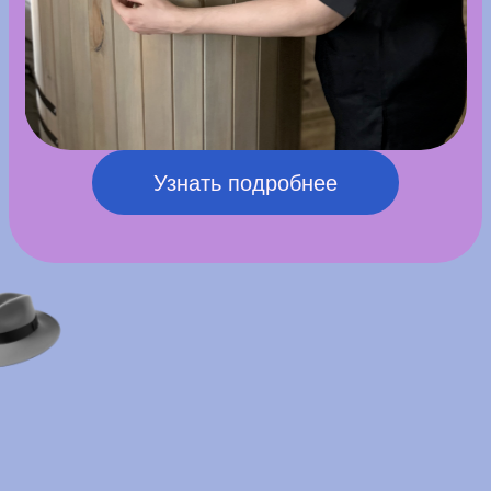
фото
В
Pravda pro volosy
приходят не только
за новым образом, но и за ощущением
уверенности в себе и удовольствия
от перемен.