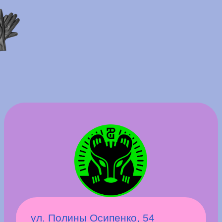
ул. Пермская, 33
«Бьютимед»
— лучший медицинский центр
2025 года по версии Народной премии 59RU.
За 9 лет работы центр посетили более 20 000
пациентов, а команда специалистов
со стажем от 5 до 28 лет помогает решать
широкий спектр эстетических и медицинских
задач.
Преимущества:
• 1000 м² современного пространства и 24
высокотехнологичных кабинета
• крупнейший парк оборудования
эстетической медицины
• более 90 аппаратных и инъекционных
процедур