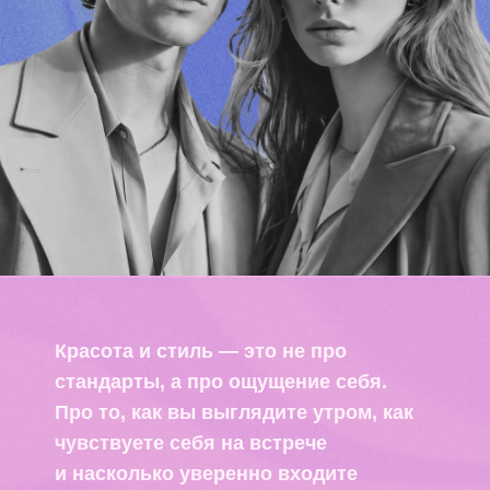
Красота и стиль — это не про
стандарты, а про ощущение себя.
Про то, как вы выглядите утром, как
чувствуете себя на встрече
и насколько уверенно входите
в новый день.
Проект
«Красота и стиль»
собрал
компании и специалистов,
которые помогают работать
с внешним образом и внутренним
состоянием:
от базового ухода до полного