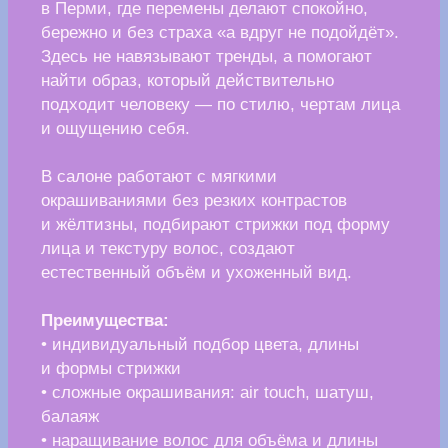
Parma Tattoo Club
— это тату-студия
в центре Перми, созданная топовым
мастером Александром Ромашевым. Здесь
ценят свободу самовыражения и найдут
креативное решение для любой вашей
идеи — будь то перекрытие старой
татуировки, индивидуальный проект, цветная
или черно-белая работа, миниатюра или
масштабный рукав.
Преимущества:
— европейский формат студии в центре
города
— бесплатная разработка индивидуального
проекта
— регулярные акции и мероприятия для
клиентов
— продуманный сервис и комфорт на каждом