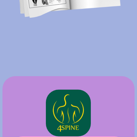
расслаблением и ощущением лёгкости
в теле. Здесь работают не просто
с напряжением, а помогают убрать
дискомфорт, восстановиться после нагрузок
и выдохнуть после тяжёлой недели.
Преимущества:
• оздоровительные практики для
восстановления и расслабления
• помощь при боли в спине и мышечном
напряжении
• индивидуальный подбор процедур под
запрос
• опытные специалисты и единый уровень
сервиса
• спокойная атмосфера и внимательное
сопровождение
В 4SPINE часто приходят по рекомендации
друзей, а затем возвращаются уже к своему
мастеру.
Действуют бонусы:
• скидка 20% на первый визит по промокоду
ПРОГОРОД
• 300 бонусов за приглашённого друга
• 500 бонусов за отзыв